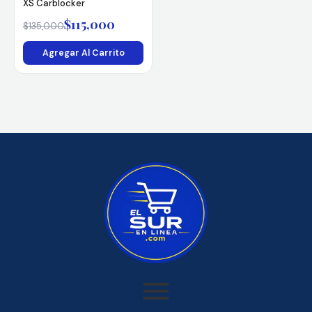
XS Carblocker
$
115,000
$
135,000
Agregar Al Carrito