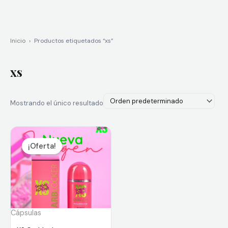
Inicio
›
Productos etiquetados “xs”
xs
Mostrando el único resultado
El
El
precio
precio
¡Oferta!
original
actual
era:
es:
$135,000.
$115,000.
Cápsulas