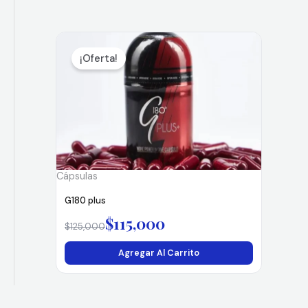
El
El
precio
precio
¡Oferta!
original
actual
era:
es:
$125,000.
$115,000.
Cápsulas
G180 plus
$
115,000
$
125,000
Agregar Al Carrito