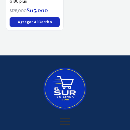
G180 plus
$
115,000
$
125,000
Agregar Al Carrito