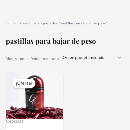
Inicio
›
Productos etiquetados “pastillas para bajar de peso”
pastillas para bajar de peso
Mostrando el único resultado
El
El
precio
precio
¡Oferta!
original
actual
era:
es:
$125,000.
$115,000.
Cápsulas