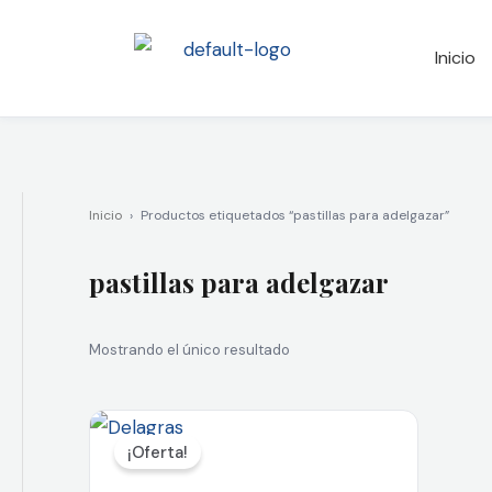
Ir
al
Inicio
contenido
Inicio
›
Productos etiquetados “pastillas para adelgazar”
pastillas para adelgazar
Mostrando el único resultado
El
El
precio
precio
¡Oferta!
original
actual
era:
es: