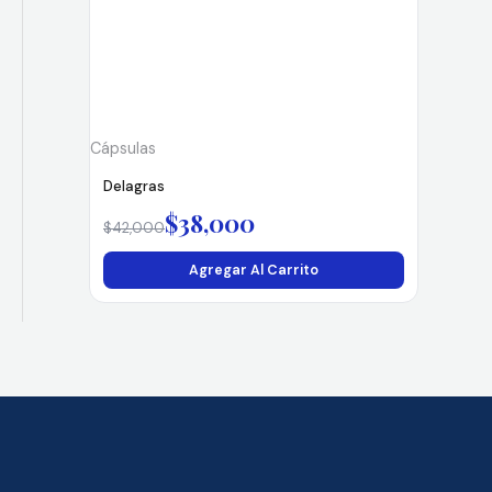
$42,000.
$38,000.
Cápsulas
Delagras
$
38,000
$
42,000
Agregar Al Carrito