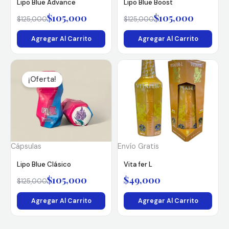
Lipo Blue Advance
Lipo Blue Boost
$
105,000
$
105,000
$
125,000
$
125,000
Agregar Al Carrito
Agregar Al Carrito
El
El
precio
precio
¡Oferta!
original
actual
era:
es:
$125,000.
$105,000.
Cápsulas
Envío Gratis
Lipo Blue Clásico
Vita fer L
$
105,000
$
49,000
$
125,000
Agregar Al Carrito
Agregar Al Carrito