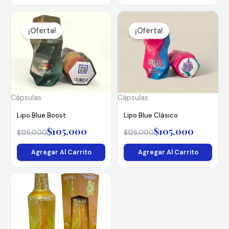
El
El
El
El
precio
precio
precio
precio
¡Oferta!
¡Oferta!
original
actual
original
actual
era:
es:
era:
es:
$125,000.
$105,000.
$125,000.
$105,000.
Cápsulas
Cápsulas
Lipo Blue Boost
Lipo Blue Clásico
$
105,000
$
105,000
$
125,000
$
125,000
Agregar Al Carrito
Agregar Al Carrito