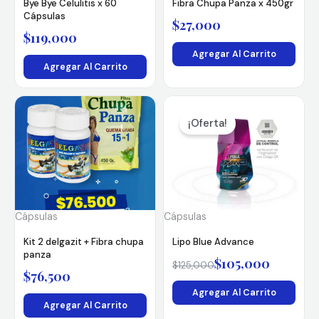
Bye Bye Celulitis x 60
Fibra Chupa Panza x 450gr
Cápsulas
$
27,000
$
119,000
Agregar Al Carrito
Agregar Al Carrito
El
El
precio
precio
¡Oferta!
original
actual
era:
es:
$125,000.
$105,000.
Cápsulas
Cápsulas
Kit 2 delgazit + Fibra chupa
Lipo Blue Advance
panza
$
105,000
$
125,000
$
76,500
Agregar Al Carrito
Agregar Al Carrito