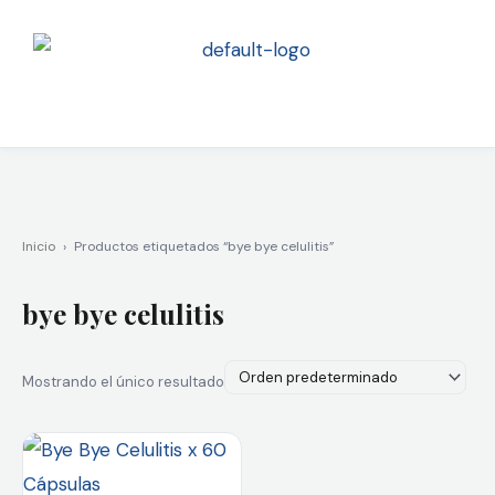
Ir
al
contenido
Inicio
›
Productos etiquetados “bye bye celulitis”
bye bye celulitis
Mostrando el único resultado