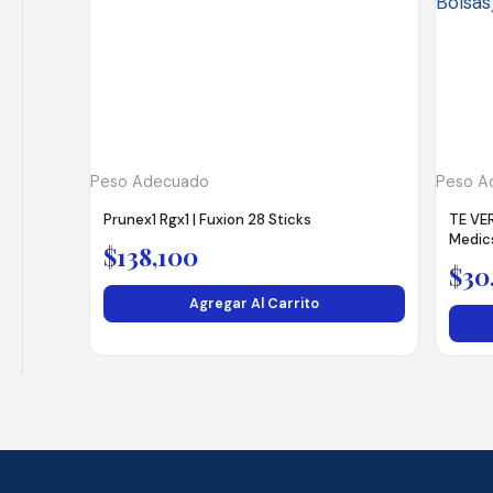
Peso Adecuado
Peso A
Prunex1 Rgx1 | Fuxion 28 Sticks
TE VER
Medic
$
138,100
$
30
Agregar Al Carrito